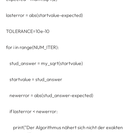
lasterror = abs(startvalue-expected)
TOLERANCE=10e-10
for i in range(NUM_ITER):
stud_answer = my_sqrt(startvalue)
startvalue = stud_answer
newerror = abs(stud_answer-expected)
if lasterror < newerror:
print("Der Algorithmus nähert sich nicht der exakten