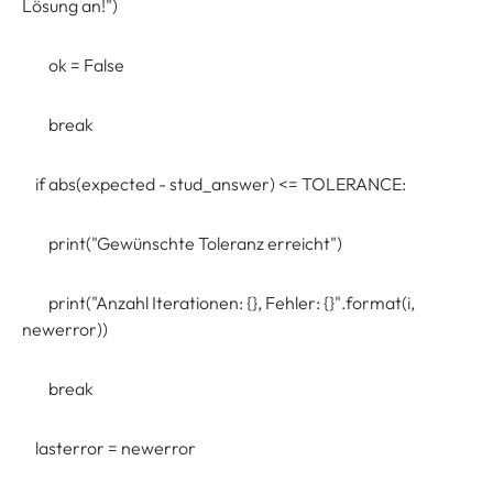
Lösung an!")
ok = False
break
if abs(expected - stud_answer) <= TOLERANCE:
print("Gewünschte Toleranz erreicht")
print("Anzahl Iterationen: {}, Fehler: {}".format(i,
newerror))
break
lasterror = newerror